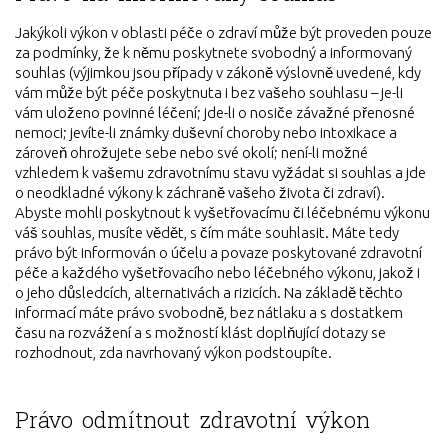
Jakýkoli výkon v oblasti péče o zdraví může být proveden pouze
za podmínky, že k němu poskytnete svobodný a informovaný
souhlas (výjimkou jsou případy v zákoně výslovně uvedené, kdy
vám může být péče poskytnuta i bez vašeho souhlasu – je-li
vám uloženo povinné léčení; jde-li o nosiče závažné přenosné
nemoci; jevíte-li známky duševní choroby nebo intoxikace a
zároveň ohrožujete sebe nebo své okolí; není-li možné
vzhledem k vašemu zdravotnímu stavu vyžádat si souhlas a jde
o neodkladné výkony k záchraně vašeho života či zdraví).
Abyste mohli poskytnout k vyšetřovacímu či léčebnému výkonu
váš souhlas, musíte vědět, s čím máte souhlasit. Máte tedy
právo být informován o účelu a povaze poskytované zdravotní
péče a každého vyšetřovacího nebo léčebného výkonu, jakož i
o jeho důsledcích, alternativách a rizicích. Na základě těchto
informací máte právo svobodně, bez nátlaku a s dostatkem
času na rozvážení a s možností klást doplňující dotazy se
rozhodnout, zda navrhovaný výkon podstoupíte.
Právo odmítnout zdravotní výkon