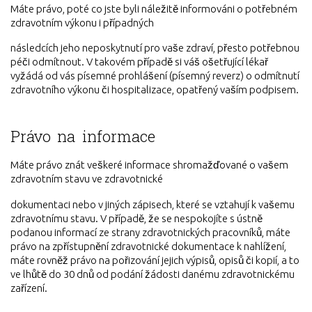
Máte právo, poté co jste byli náležitě informováni o potřebném
zdravotním výkonu i případných
následcích jeho neposkytnutí pro vaše zdraví, přesto potřebnou
péči odmítnout. V takovém případě si váš ošetřující lékař
vyžádá od vás písemné prohlášení (písemný reverz) o odmítnutí
zdravotního výkonu či hospitalizace, opatřený vaším podpisem.
Právo na informace
Máte právo znát veškeré informace shromažďované o vašem
zdravotním stavu ve zdravotnické
dokumentaci nebo v jiných zápisech, které se vztahují k vašemu
zdravotnímu stavu. V případě, že se nespokojíte s ústně
podanou informací ze strany zdravotnických pracovníků, máte
právo na zpřístupnění zdravotnické dokumentace k nahlížení,
máte rovněž právo na pořizování jejich výpisů, opisů či kopií, a to
ve lhůtě do 30 dnů od podání žádosti danému zdravotnickému
zařízení.