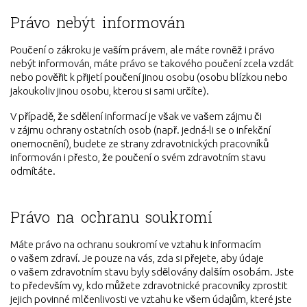
Právo nebýt informován
Poučení o zákroku je vaším právem, ale máte rovněž i právo
nebýt informován, máte právo se takového poučení zcela vzdát
nebo pověřit k přijetí poučení jinou osobu (osobu blízkou nebo
jakoukoliv jinou osobu, kterou si sami určíte).
V případě, že sdělení informací je však ve vašem zájmu či
v zájmu ochrany ostatních osob (např. jedná-li se o infekční
onemocnění), budete ze strany zdravotnických pracovníků
informován i přesto, že poučení o svém zdravotním stavu
odmítáte.
Právo na ochranu soukromí
Máte právo na ochranu soukromí ve vztahu k informacím
o vašem zdraví. Je pouze na vás, zda si přejete, aby údaje
o vašem zdravotním stavu byly sdělovány dalším osobám. Jste
to především vy, kdo můžete zdravotnické pracovníky zprostit
jejich povinné mlčenlivosti ve vztahu ke všem údajům, které jste