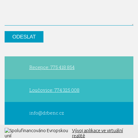
Recepce: 775 418 854
Loučovice: 774 325 008
info@drbenc.cz
Vývoj aplikace ve virtuální
realitě