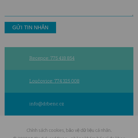
Recepce: 775 418 854
Loučovice: 774 325 008
info@drbenc.cz
Chính sách cookies
,
bảo vệ dữ liệu cá nhân
.