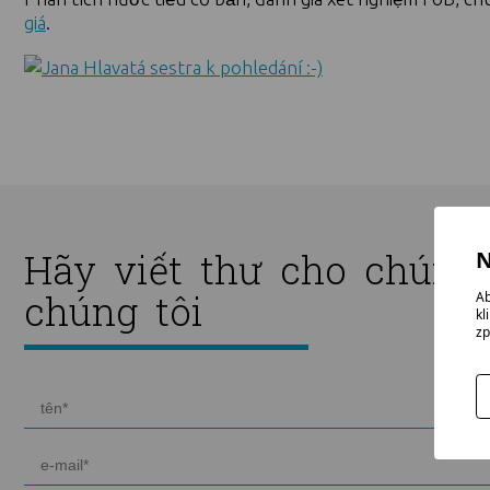
giá
.
Hãy viết thư cho chúng 
N
chúng tôi
Ab
kl
zp