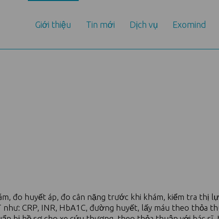
Giới thiệu
Tin mới
Dịch vụ
Exomind
 đo huyết áp, đo cân nặng trước khi khám, kiểm tra thị lực
như: CRP, INR, HbA1C, đường huyết, lấy máu theo thỏa thuậ
ẩn bị hồ sơ cho xe cứu thương, theo thỏa thuận với bác sĩ, 