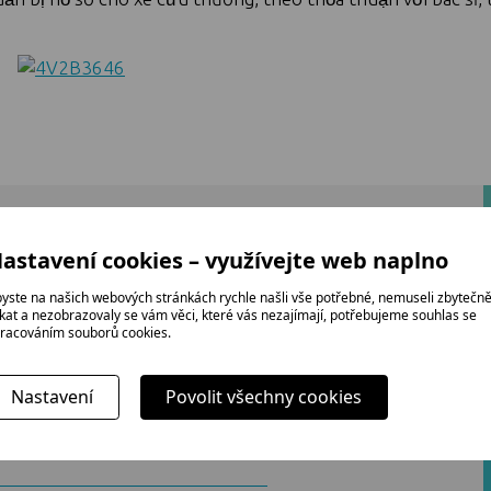
tôi/hãy hỏi
astavení cookies – využívejte web naplno
yste na našich webových stránkách rychle našli vše potřebné, nemuseli zbytečn
ikat a nezobrazovaly se vám věci, které vás nezajímají, potřebujeme souhlas se
racováním souborů cookies.
Nastavení
Povolit všechny cookies