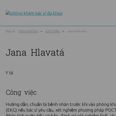
Bạn là:
Vietnamština
Giới thiệu
Jana Hlavatá
Jana Hlavatá
Y tá
Công việc
Hướng dẫn, chuẩn bị bệnh nhân trước khi vào phòng khám,
(EKG) nếu bác sĩ yêu cầu, xét nghiệm phương pháp POCT 
Phân tích nước tiểu cơ bản, đánh giá xét nghiệm FoB, chu