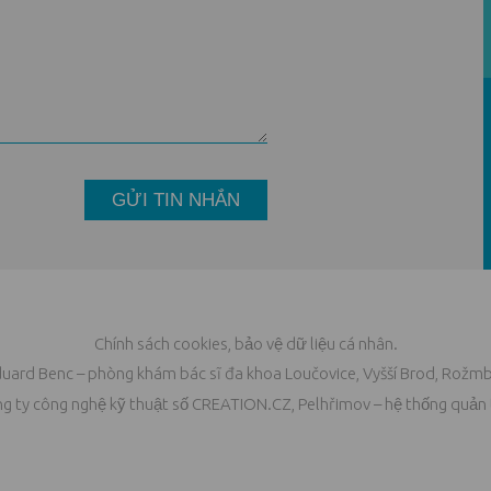
Chính sách cookies
,
bảo vệ dữ liệu cá nhân
.
duard Benc
– phòng khám bác sĩ đa khoa Loučovice, Vyšší Brod, Rožmb
ng ty
công nghệ kỹ thuật số
CREATION.CZ
,
Pelhřimov
–
hệ thống quản t