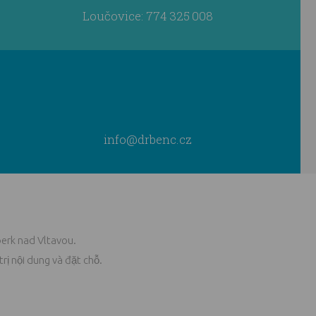
Loučovice: 774 325 008
info@drbenc.cz
erk nad Vltavou.
rị nội dung
và
đặt chỗ
.