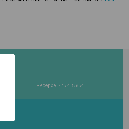
ě
Recepce: 775 418 854