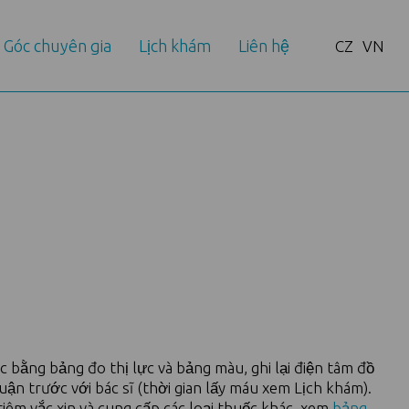
Góc chuyên gia
Lịch khám
Liên hệ
CZ
VN
 bằng bảng đo thị lực và bảng màu, ghi lại điện tâm đồ
n trước với bác sĩ (thời gian lấy máu xem Lịch khám).
tiêm vắc xin và cung cấp các loại thuốc khác, xem
bảng